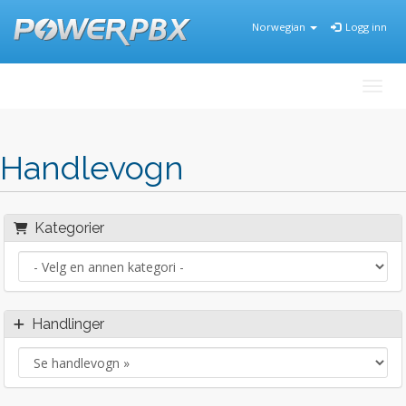
Norwegian
Logg inn
Bytt 
Handlevogn
Kategorier
Handlinger