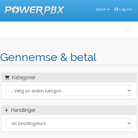
Dansk
Log ind
Skift
Gennemse & betal
Kategorier
Handlinger